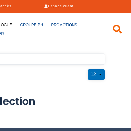
'accès
Espace client
LOGUE
GROUPE PH
PROMOTIONS
ER
12
lection