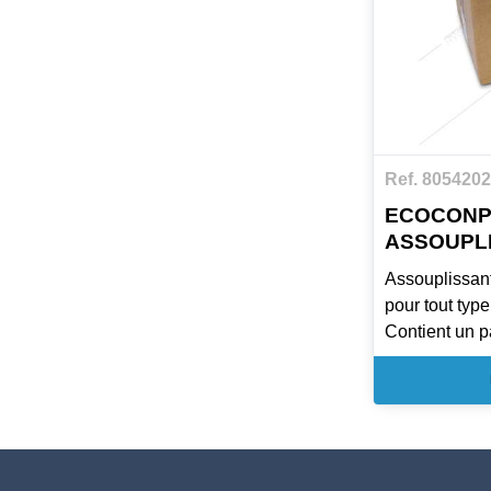
Ref. 8054202
ECOCONP
ASSOUPLI
Assouplissant
pour tout type
Contient un p
rémanent.
Elimine l'élect