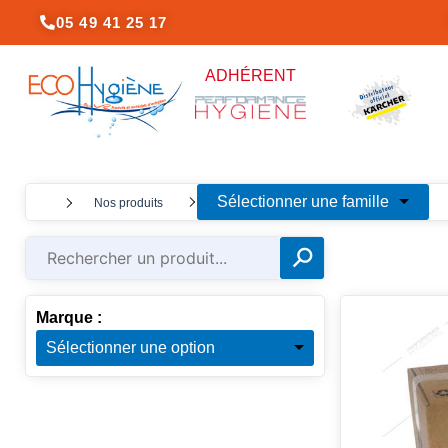
Aller
05 49 41 25 17
au
contenu
ADHÉRENT
☰
Sélectionner une famille
Nos produits
⚲
✕
Marque :
Sélectionner une option