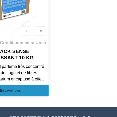
FT
FDS
Conditionnement Unité
ACK SENSE
SSANT 10 KG
 parfumé très concentré
 de linge et de fibres.
arfum encaptusé à effet
En savoir plus
ricité statique.