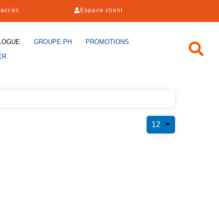
'accès
Espace client
LOGUE
GROUPE PH
PROMOTIONS
ER
12