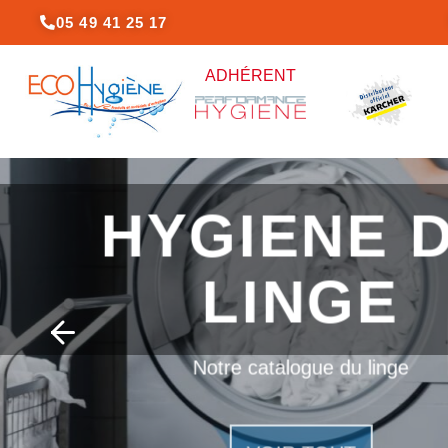
Aller
05 49 41 25 17
au
contenu
ADHÉRENT
H