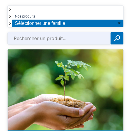
☰
Nos produits
Sélectionner une famille
⚲
✕